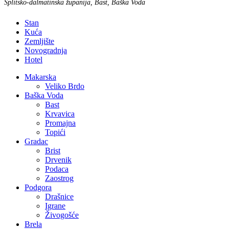
Splitsko-dalmatinska županija, Bast, Baška Voda
Stan
Kuća
Zemljište
Novogradnja
Hotel
Makarska
Veliko Brdo
Baška Voda
Bast
Krvavica
Promajna
Topići
Gradac
Brist
Drvenik
Podaca
Zaostrog
Podgora
Drašnice
Igrane
Živogošće
Brela