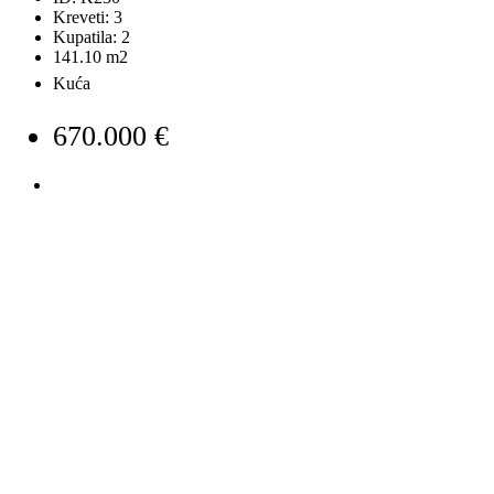
Kreveti:
3
Kupatila:
2
141.10
m2
Kuća
670.000 €