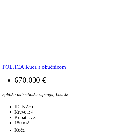
POLJICA Kuća s okućnicom
670.000 €
Splitsko-dalmatinska županija, Imotski
ID:
K226
Kreveti:
4
Kupatila:
3
180
m2
Kuća