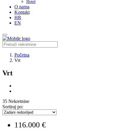
Hotel
O nama
Kontakt
HR
EN
Početna
Vrt
Vrt
35 Nekretnine
Sortiraj po:
116.000 €