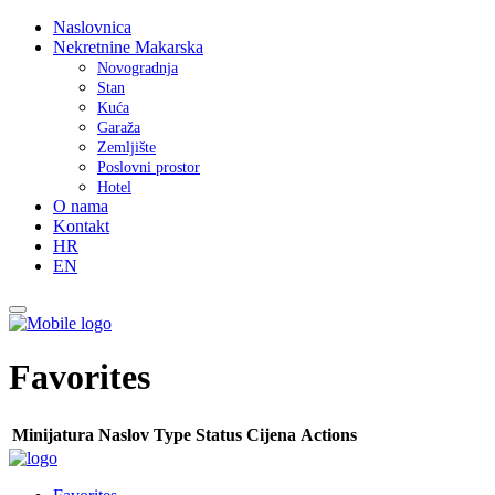
Naslovnica
Nekretnine Makarska
Novogradnja
Stan
Kuća
Garaža
Zemljište
Poslovni prostor
Hotel
O nama
Kontakt
HR
EN
Favorites
Minijatura
Naslov
Type
Status
Cijena
Actions